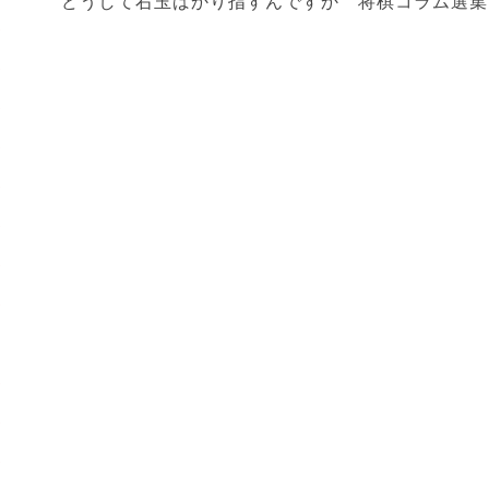
どうして右玉ばかり指すんですか 将棋コラム選集