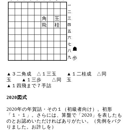
▲３二角成 △１三玉 ▲１二桂成 △同
玉 ▲１三歩 △同 玉
▲１四飛まで７手詰
2020図式
2020年の年賀詰・その１（初級者向け）。初形
「１・１」。さらには、算盤で「2020」を表したも
のとお認めいただければありがたい。（先例をパク
りました。お許しを）